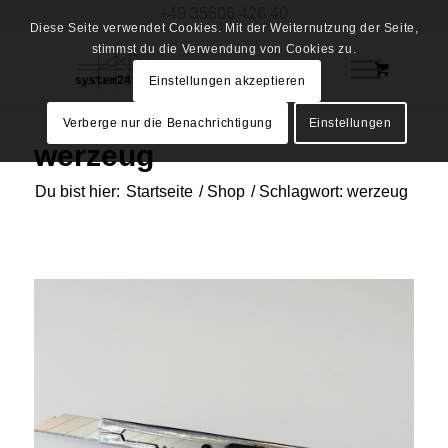
+49 35606 426 40
Diese Seite verwendet Cookies. Mit der Weiternutzung der Seite,
stimmst du die Verwendung von Cookies zu.
Einstellungen akzeptieren
Verberge nur die Benachrichtigung
Einstellungen
werzeug
Du bist hier:
Startseite
/
Shop
/
Schlagwort: werzeug