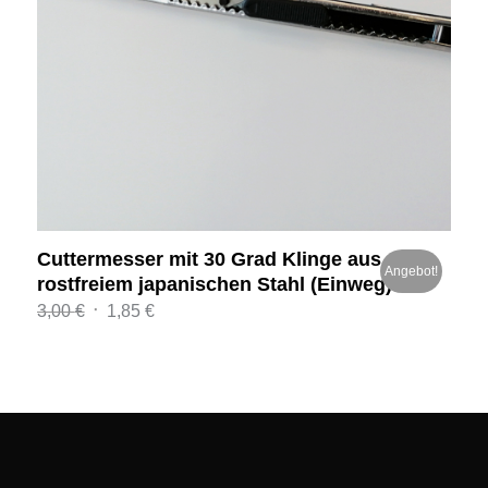
Cuttermesser mit 30 Grad Klinge aus
Angebot!
rostfreiem japanischen Stahl (Einweg)
Ursprünglicher
Aktueller
3,00
€
1,85
€
Preis
Preis
war:
ist:
3,00 €
1,85 €.