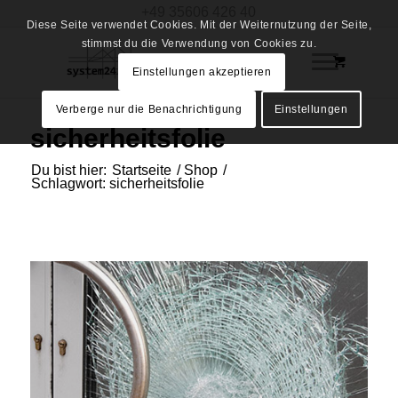
+49 35606 426 40
Diese Seite verwendet Cookies. Mit der Weiternutzung der Seite,
stimmst du die Verwendung von Cookies zu.
Einstellungen akzeptieren
Verberge nur die Benachrichtigung
Einstellungen
sicherheitsfolie
Du bist hier:
Startseite
/
Shop
/
Schlagwort: sicherheitsfolie