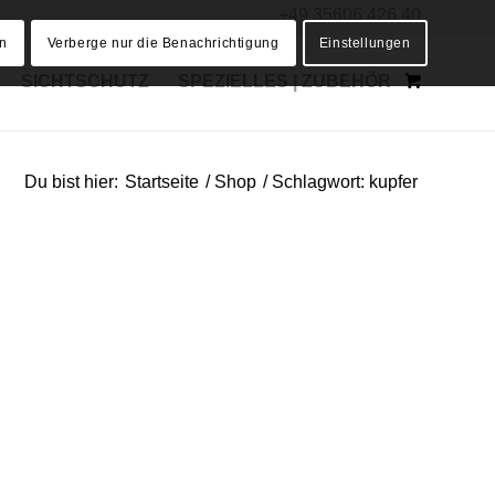
+49 35606 426 40
en
Verberge nur die Benachrichtigung
Einstellungen
SICHTSCHUTZ
SPEZIELLES | ZUBEHÖR
Du bist hier:
Startseite
/
Shop
/
Schlagwort: kupfer