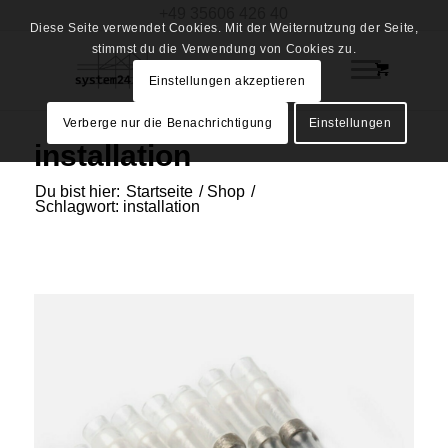
+49 35606 426 40
Diese Seite verwendet Cookies. Mit der Weiternutzung der Seite,
stimmst du die Verwendung von Cookies zu.
Einstellungen akzeptieren
Verberge nur die Benachrichtigung
Einstellungen
installation
Du bist hier:
Startseite
/
Shop
/
Schlagwort: installation