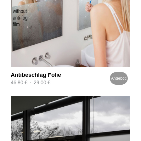
Antibeschlag Folie
Angebot!
Ursprünglicher
Aktueller
46,80
€
29,00
€
Preis
Preis
war:
ist:
46,80 €
29,00 €.