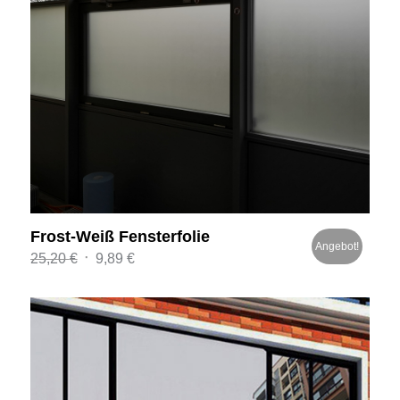
Frost-Weiß Fensterfolie
Angebot!
Ursprünglicher
Aktueller
25,20
€
9,89
€
Preis
Preis
war:
ist:
25,20 €
9,89 €.