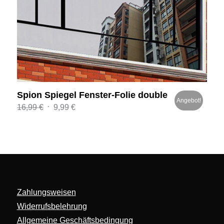
Spion Spiegel Fenster-Folie double
Angebot!
Ursprünglicher
Aktueller
16,99
€
9,99
€
Preis
Preis
war:
ist:
16,99 €
9,99 €.
Zahlungsweisen
Widerrufsbelehrung
Allgemeine Geschäftsbedingung