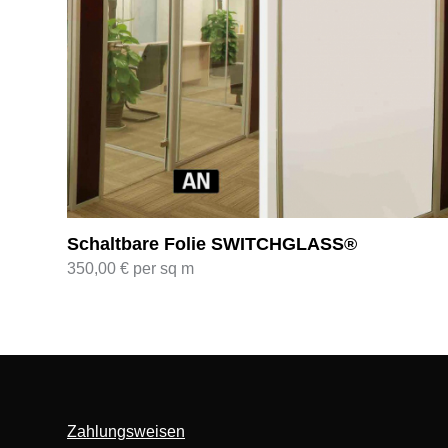
Schaltbare Folie SWITCHGLASS®
350,00
€
per sq m
Zahlungsweisen