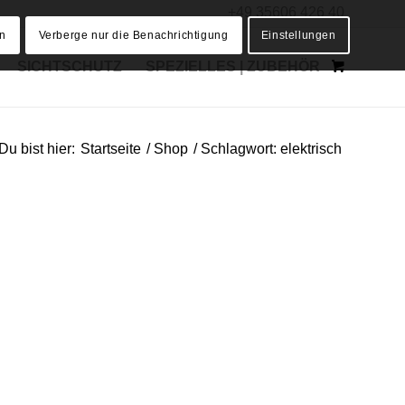
+49 35606 426 40
en
Verberge nur die Benachrichtigung
Einstellungen
SICHTSCHUTZ
SPEZIELLES | ZUBEHÖR
Du bist hier:
Startseite
/
Shop
/
Schlagwort: elektrisch