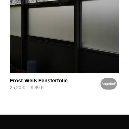
Frost-Weiß Fensterfolie
Angebot!
Ursprünglicher
Aktueller
25,20
€
9,89
€
Preis
Preis
war:
ist:
25,20 €
9,89 €.