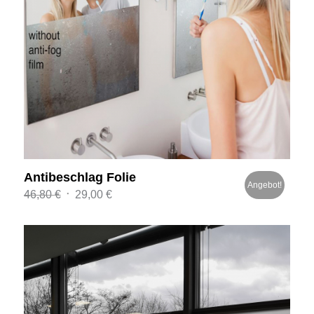
Antibeschlag Folie
Angebot!
Ursprünglicher
Aktueller
46,80
€
29,00
€
Preis
Preis
war:
ist:
46,80 €
29,00 €.